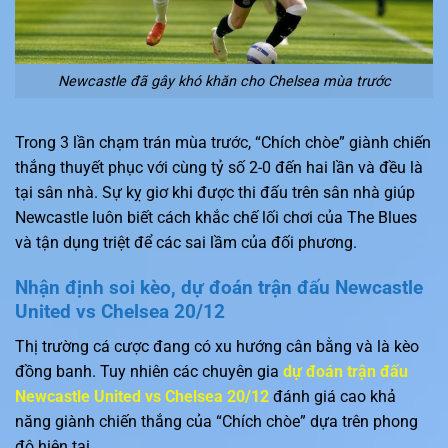
Newcastle đã gây khó khăn cho Chelsea mùa trước
Trong 3 lần chạm trán mùa trước, “Chích chòe” giành chiến
thắng thuyết phục với cùng tỷ số 2-0 đến hai lần và đều là
tại sân nhà. Sự kỵ giơ khi được thi đấu trên sân nhà giúp
Newcastle luôn biết cách khắc chế lối chơi của The Blues
và tận dụng triệt để các sai lầm của đối phương.
Nhận định soi kèo, dự đoán trận đấu Newcastle
United vs Chelsea 20/12
Thị trường cá cược đang có xu hướng cân bằng và là kèo
đồng banh. Tuy nhiên các chuyên gia
dự đoán trận đấu
Newcastle United vs Chelsea 20/12
đánh giá cao khả
năng giành chiến thắng của “Chích chòe” dựa trên phong
độ hiện tại.