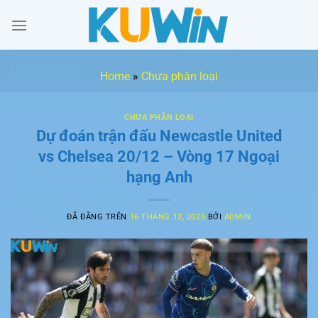
Chuyển
đến
nội
dung
Home
»
Chưa phân loại
CHƯA PHÂN LOẠI
Dự đoán trận đấu Newcastle United
vs Chelsea 20/12 – Vòng 17 Ngoại
hạng Anh
ĐÃ ĐĂNG TRÊN
16 THÁNG 12, 2025
BỞI
ADMIN