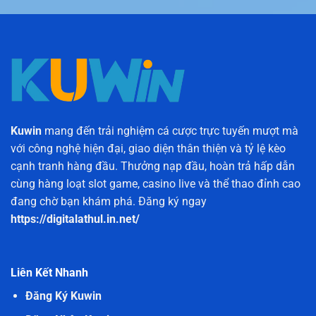
Kuwin
mang đến trải nghiệm cá cược trực tuyến mượt mà
với công nghệ hiện đại, giao diện thân thiện và tỷ lệ kèo
cạnh tranh hàng đầu. Thưởng nạp đầu, hoàn trả hấp dẫn
cùng hàng loạt slot game, casino live và thể thao đỉnh cao
đang chờ bạn khám phá. Đăng ký ngay
https://digitalathul.in.net/
Liên Kết Nhanh
Đăng Ký Kuwin