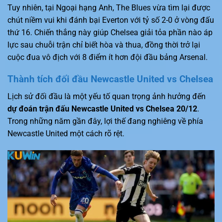
Tuy nhiên, tại Ngoại hạng Anh, The Blues vừa tìm lại được
chút niềm vui khi đánh bại Everton với tỷ số 2-0 ở vòng đấu
thứ 16. Chiến thắng này giúp Chelsea giải tỏa phần nào áp
lực sau chuỗi trận chỉ biết hòa và thua, đồng thời trở lại
cuộc đua vô địch với 8 điểm ít hơn đội đầu bảng Arsenal.
Thành tích đối đầu Newcastle United vs Chelsea
Lịch sử đối đầu là một yếu tố quan trọng ảnh hưởng đến
dự đoán trận đấu Newcastle United vs Chelsea 20/12
.
Trong những năm gần đây, lợi thế đang nghiêng về phía
Newcastle United một cách rõ rệt.