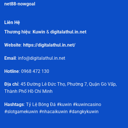
net88
-
nowgoal
Liên Hệ
Thương hiệu
:
Kuwin
&
digitalathul.in.net
Website
:
https://digitalathul.in.net/
Email
:
info@digitalathul.in.net
Hotline
: 0968 472 130
Địa chỉ
: 45 Đường Lê Đức Thọ, Phường 7, Quận Gò Vấp,
Thành Phố Hồ Chí Minh
Hashtags
:
Tỷ Lệ Bóng Đá
#kuwin #kuwincasino
#slotgamekuwin #nhacaikuwin #dangkykuwin