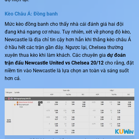
Kèo Châu Á: Đồng banh
Mức kèo đồng banh cho thấy nhà cái đánh giá hai đội
đang khá ngang cơ nhau. Tuy nhiên, xét về phong độ kèo,
Newcastle là địa chỉ tin cậy hơn hẳn khi thắng kèo châu Á
ở hầu hết các trận gần đây. Ngược lại, Chelsea thường
xuyên thua kèo khi làm khách. Các chuyên gia
dự đoán
trận đấu Newcastle United vs Chelsea 20/12
cho rằng, đặt
niềm tin vào Newcastle là lựa chọn an toàn và sáng suốt
hơn cả.