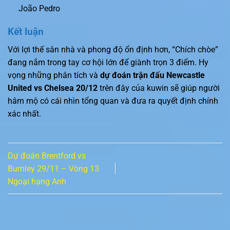
João Pedro
Kết luận
Với lợi thế sân nhà và phong độ ổn định hơn, “Chích chòe”
đang nắm trong tay cơ hội lớn để giành trọn 3 điểm. Hy
vọng những phân tích và
dự đoán trận đấu Newcastle
United vs Chelsea 20/12
trên đây của kuwin sẽ giúp người
hâm mộ có cái nhìn tổng quan và đưa ra quyết định chính
xác nhất.
Dự đoán Brentford vs
Burnley 29/11 – Vòng 13
Ngoại hạng Anh