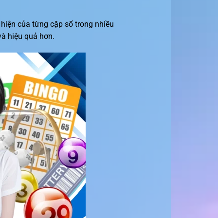
 hiện của từng cặp số trong nhiều
và hiệu quả hơn.