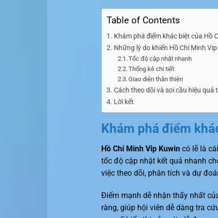
Table of Contents
Khám phá điểm khác biệt của Hồ C
Những lý do khiến Hồ Chí Minh Vip
Tốc độ cập nhật nhanh
Thống kê chi tiết
Giao diện thân thiện
Cách theo dõi và soi cầu hiệu quả 
Lời kết
Khám phá điểm khác
Hồ Chí Minh Vip Kuwin
có lẽ là c
tốc độ cập nhật kết quả nhanh ch
việc theo dõi, phân tích và dự đoá
Điểm mạnh dễ nhận thấy nhất của 
ràng, giúp hội viên dễ dàng tra c