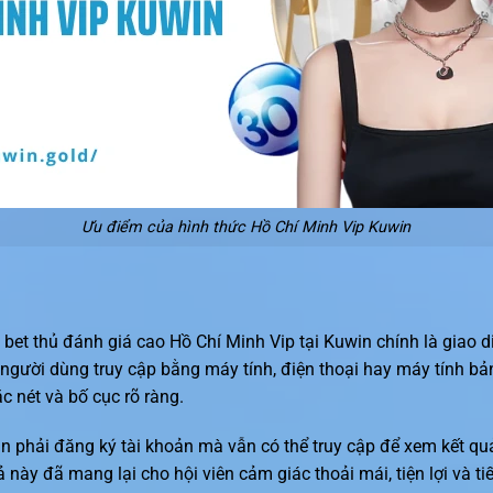
Ưu điểm của hình thức Hồ Chí Minh Vip Kuwin
bet thủ đánh giá cao Hồ Chí Minh Vip tại Kuwin chính là giao d
ù người dùng truy cập bằng máy tính, điện thoại hay máy tính b
ắc nét và bố cục rõ ràng.
n phải đăng ký tài khoản mà vẫn có thể truy cập để xem kết quả
ày đã mang lại cho hội viên cảm giác thoải mái, tiện lợi và tiết