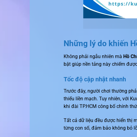
Những lý do khiến H
Không phải ngẫu nhiên mà
Hồ Ch
bật giúp nền tảng này chiếm đượ
Tốc độ cập nhật nhanh
Trước đây, người chơi thường phải
thiếu liền mạch. Tuy nhiên, với K
khi đài TP.HCM công bố chính thức
Tất cả dữ liệu đều được hiển thị 
từng con số, đảm bảo không bỏ lỡ