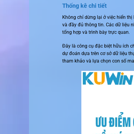
Thống kê chi tiết
Không chỉ dừng lại ở việc hiển thị
và đầy đủ thông tin. Các dữ liệu 
tổng hợp và trình bày trực quan.
Đây là công cụ đặc biệt hữu ích c
dự đoán dựa trên cơ sở dữ liệu th
tham khảo và lựa chọn con số may