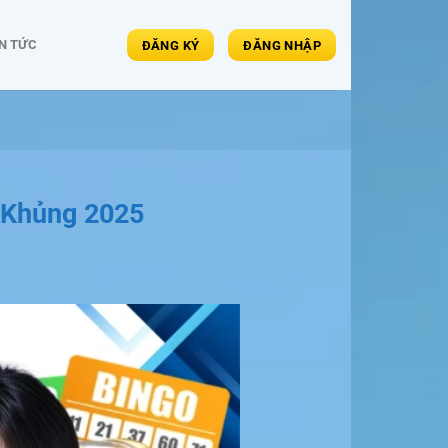
N TỨC
ĐĂNG KÝ
ĐĂNG NHẬP
 Khủng 2025