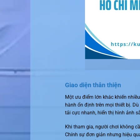
Giao diện thân thiện
Một ưu điểm lớn khác khiến nhiều 
hành ổn định trên mọi thiết bị. D
tải cực nhanh, hiển thị hình ảnh s
Khi tham gia, người chơi không cầ
Chính sự đơn giản nhưng hiệu quả n