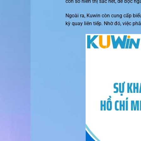
con số hiển thị sắc nét, dễ đọc nga
Ngoài ra, Kuwin còn cung cấp biểu
kỳ quay liên tiếp. Nhờ đó, việc ph