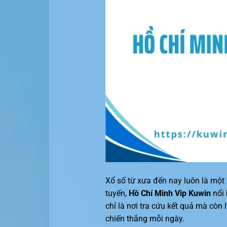
Xổ số từ xưa đến nay luôn là một p
tuyến,
Hồ Chí Minh Vip Kuwin
nổi 
chỉ là nơi tra cứu kết quả mà còn
chiến thắng mỗi ngày.